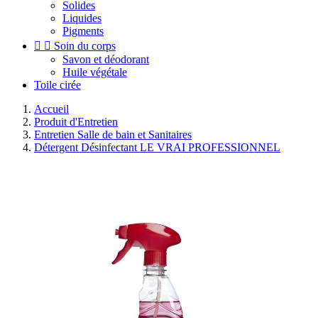
Solides
Liquides
Pigments


Soin du corps
Savon et déodorant
Huile végétale
Toile cirée
Accueil
Produit d'Entretien
Entretien Salle de bain et Sanitaires
Détergent Désinfectant LE VRAI PROFESSIONNEL