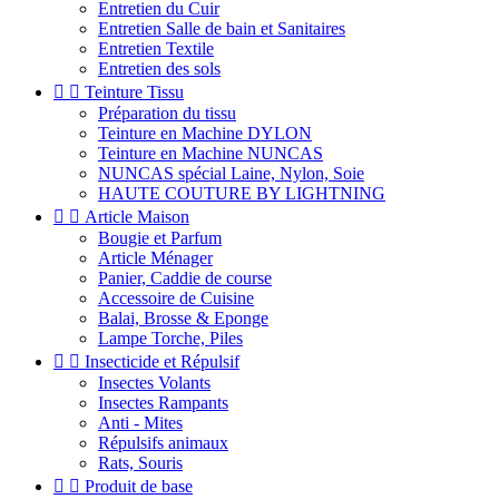
Entretien du Cuir
Entretien Salle de bain et Sanitaires
Entretien Textile
Entretien des sols


Teinture Tissu
Préparation du tissu
Teinture en Machine DYLON
Teinture en Machine NUNCAS
NUNCAS spécial Laine, Nylon, Soie
HAUTE COUTURE BY LIGHTNING


Article Maison
Bougie et Parfum
Article Ménager
Panier, Caddie de course
Accessoire de Cuisine
Balai, Brosse & Eponge
Lampe Torche, Piles


Insecticide et Répulsif
Insectes Volants
Insectes Rampants
Anti - Mites
Répulsifs animaux
Rats, Souris


Produit de base