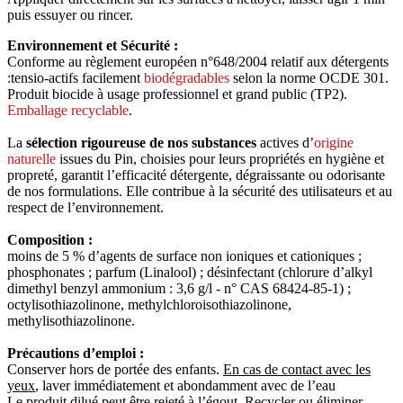
puis essuyer ou rincer.
Environnement et Sécurité :
Conforme au règlement européen n°648/2004 relatif aux détergents
:tensio-actifs facilement
biodégradables
selon la norme OCDE 301.
Produit biocide à usage professionnel et grand public (TP2).
Emballage recyclable
.
La
sélection rigoureuse de nos substances
actives d’
origine
naturelle
issues du Pin, choisies pour leurs propriétés en hygiène et
propreté, garantit l’efficacité détergente, dégraissante ou odorisante
de nos formulations. Elle contribue à la sécurité des utilisateurs et au
respect de l’environnement.
Composition :
moins de 5 % d’agents de surface non ioniques et cationiques ;
phosphonates ; parfum (Linalool) ; désinfectant (chlorure d’alkyl
dimethyl benzyl ammonium : 3,6 g/l - n° CAS 68424-85-1) ;
octylisothiazolinone, methylchloroisothiazolinone,
methylisothiazolinone.
Précautions d’emploi :
Conserver hors de portée des enfants.
En cas de contact avec les
yeux
, laver immédiatement et abondamment avec de l’eau
Le produit dilué peut être rejeté à l’égout. Recycler ou éliminer