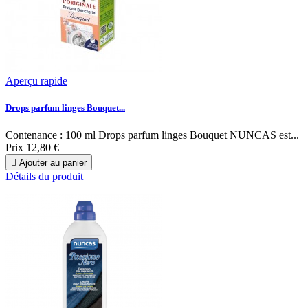
Aperçu rapide
Drops parfum linges Bouquet...
Contenance : 100 ml Drops parfum linges Bouquet NUNCAS est...
Prix
12,80 €

Ajouter au panier
Détails du produit