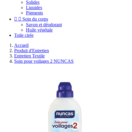
Solides
Liquides
Pigments


Soin du corps
Savon et déodorant
Huile végétale
Toile cirée
Accueil
Produit d'Entretien
Entretien Textile
Soin pour voilages 2 NUNCAS