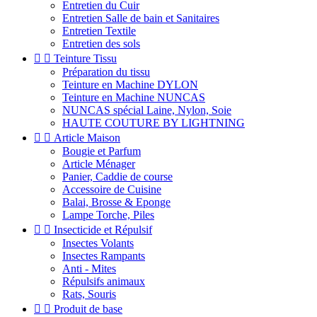
Entretien du Cuir
Entretien Salle de bain et Sanitaires
Entretien Textile
Entretien des sols


Teinture Tissu
Préparation du tissu
Teinture en Machine DYLON
Teinture en Machine NUNCAS
NUNCAS spécial Laine, Nylon, Soie
HAUTE COUTURE BY LIGHTNING


Article Maison
Bougie et Parfum
Article Ménager
Panier, Caddie de course
Accessoire de Cuisine
Balai, Brosse & Eponge
Lampe Torche, Piles


Insecticide et Répulsif
Insectes Volants
Insectes Rampants
Anti - Mites
Répulsifs animaux
Rats, Souris


Produit de base