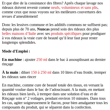
Et que dire de la consistance des fibres? Après chaque lavage nos
rideaux doivent revenir comme
neufs, volumineux et sans plis
,
comme ceux que nous voyons sur les meilleures couvertures des
revues d’ameublement!
Donc les lessives commune et les additifs communs ne suffisent pas;
depuis plus de 70 ans,
Nuncas
prend soin des rideaux des plus
belles maisons d’Italie
avec ses
produits spécifiques
pour prodiguer
à vos rideaux la vraie cure de beauté qu’il leur faut pour rester
longtemps splendides.
Mode d'Emploi :
En machine
: ajouter
250 ml
dans le bac à assouplissant au dernier
rinçage
À la main
: diluer
150 à 250 ml
dans 10 litres d’eau froide, tremper
les rideaux sans rincer
En machine, comme cure de beauté totale des tissus, en versant la
quantité voulue dans le bac de l’adoucissant. A la main, en mettant
les rideaux bien lavés, à tremper dans une solution d’eau et de
Rinçage soin n° 2 voilages, pendant environ 10 minutes. Dans tous
les cas, agiter soigneusement le flacon, pour bien amalgamer tous les
composants du produit, qui se séparent dans la confection.