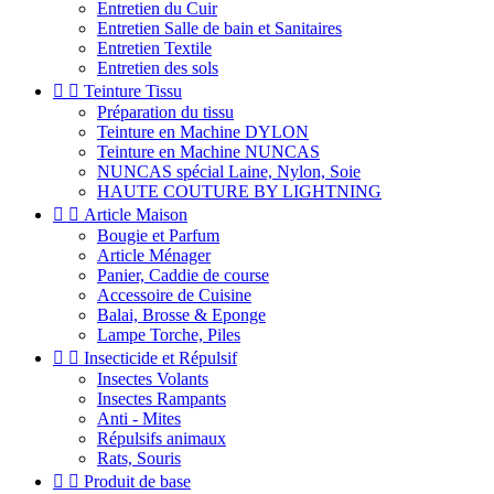
Entretien du Cuir
Entretien Salle de bain et Sanitaires
Entretien Textile
Entretien des sols


Teinture Tissu
Préparation du tissu
Teinture en Machine DYLON
Teinture en Machine NUNCAS
NUNCAS spécial Laine, Nylon, Soie
HAUTE COUTURE BY LIGHTNING


Article Maison
Bougie et Parfum
Article Ménager
Panier, Caddie de course
Accessoire de Cuisine
Balai, Brosse & Eponge
Lampe Torche, Piles


Insecticide et Répulsif
Insectes Volants
Insectes Rampants
Anti - Mites
Répulsifs animaux
Rats, Souris


Produit de base