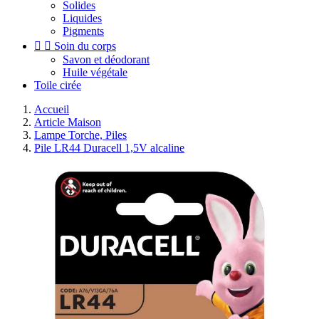
Solides
Liquides
Pigments


Soin du corps
Savon et déodorant
Huile végétale
Toile cirée
Accueil
Article Maison
Lampe Torche, Piles
Pile LR44 Duracell 1,5V alcaline