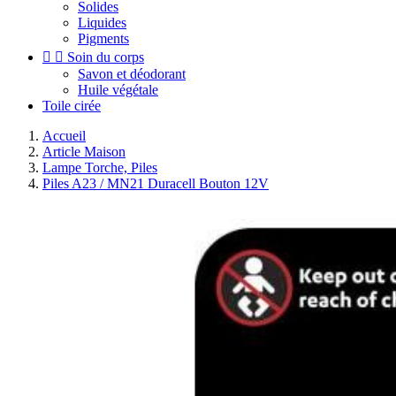
Solides
Liquides
Pigments


Soin du corps
Savon et déodorant
Huile végétale
Toile cirée
Accueil
Article Maison
Lampe Torche, Piles
Piles A23 / MN21 Duracell Bouton 12V