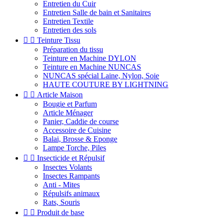
Entretien du Cuir
Entretien Salle de bain et Sanitaires
Entretien Textile
Entretien des sols


Teinture Tissu
Préparation du tissu
Teinture en Machine DYLON
Teinture en Machine NUNCAS
NUNCAS spécial Laine, Nylon, Soie
HAUTE COUTURE BY LIGHTNING


Article Maison
Bougie et Parfum
Article Ménager
Panier, Caddie de course
Accessoire de Cuisine
Balai, Brosse & Eponge
Lampe Torche, Piles


Insecticide et Répulsif
Insectes Volants
Insectes Rampants
Anti - Mites
Répulsifs animaux
Rats, Souris


Produit de base