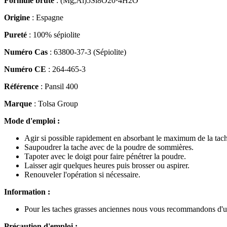
Formule brute
: (Mg,Al)5Si8O20·4H2O
Origine
: Espagne
Pureté
: 100% sépiolite
Numéro Cas
: 63800-37-3 (Sépiolite)
Numéro CE
: 264-465-3
Référence
: Pansil 400
Marque
: Tolsa Group
Mode d'emploi :
Agir si possible rapidement en absorbant le maximum de la tac
Saupoudrer la tache avec de la poudre de sommières.
Tapoter avec le doigt pour faire pénétrer la poudre.
Laisser agir quelques heures puis brosser ou aspirer.
Renouveler l'opération si nécessaire.
Information :
Pour les taches grasses anciennes nous vous recommandons d'util
Précaution d'emploi :