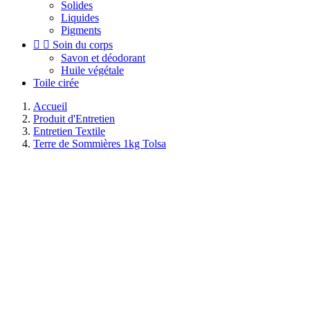
Solides
Liquides
Pigments


Soin du corps
Savon et déodorant
Huile végétale
Toile cirée
Accueil
Produit d'Entretien
Entretien Textile
Terre de Sommières 1kg Tolsa