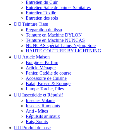
Entretien du Cuir
Entretien Salle de bain et Sanitaires
Entretien Textile
Entretien des sols


Teinture Tissu
Préparation du tissu
Teinture en Machine DYLON
Teinture en Machine NUNCAS
NUNCAS spécial Laine, Nylon, Soie
HAUTE COUTURE BY LIGHTNING


Article Maison
Bougie et Parfum
Article Ménager
Panier, Caddie de course
Accessoire de Cuisine
Balai, Brosse & Eponge
Lampe Torche, Piles


Insecticide et Répulsif
Insectes Volants
Insectes Rampants
Anti - Mites
Répulsifs animaux
Rats, Souris


Produit de base