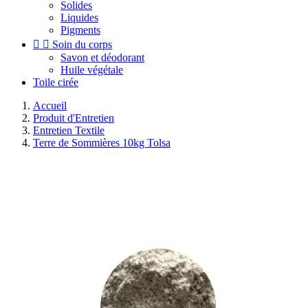
Solides
Liquides
Pigments


Soin du corps
Savon et déodorant
Huile végétale
Toile cirée
Accueil
Produit d'Entretien
Entretien Textile
Terre de Sommières 10kg Tolsa