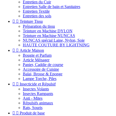
Entretien du Cuir
Entretien Salle de bain et Sanitaires
Entretien Textile
Entretien des sols


Teinture Tissu
Préparation du tissu
Teinture en Machine DYLON
Teinture en Machine NUNCAS
NUNCAS spécial Laine, Nylon, Soie
HAUTE COUTURE BY LIGHTNING


Article Maison
Bougie et Parfum
Article Ménager
Panier, Caddie de course
Accessoire de Cuisine
Balai, Brosse & Eponge
Lampe Torche, Piles


Insecticide et Répulsif
Insectes Volants
Insectes Rampants
Anti - Mites
Répulsifs animaux
Rats, Souris


Produit de base