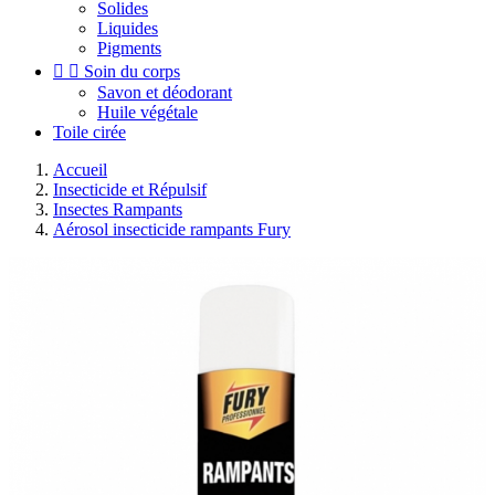
Solides
Liquides
Pigments


Soin du corps
Savon et déodorant
Huile végétale
Toile cirée
Accueil
Insecticide et Répulsif
Insectes Rampants
Aérosol insecticide rampants Fury