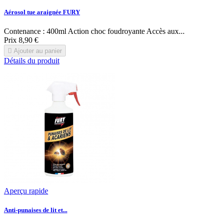
Aérosol tue araignée FURY
Contenance : 400ml Action choc foudroyante Accès aux...
Prix
8,90 €

Ajouter au panier
Détails du produit
Aperçu rapide
Anti-punaises de lit et...