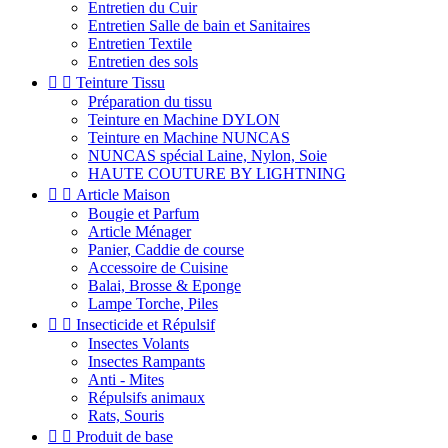
Entretien du Cuir
Entretien Salle de bain et Sanitaires
Entretien Textile
Entretien des sols


Teinture Tissu
Préparation du tissu
Teinture en Machine DYLON
Teinture en Machine NUNCAS
NUNCAS spécial Laine, Nylon, Soie
HAUTE COUTURE BY LIGHTNING


Article Maison
Bougie et Parfum
Article Ménager
Panier, Caddie de course
Accessoire de Cuisine
Balai, Brosse & Eponge
Lampe Torche, Piles


Insecticide et Répulsif
Insectes Volants
Insectes Rampants
Anti - Mites
Répulsifs animaux
Rats, Souris


Produit de base